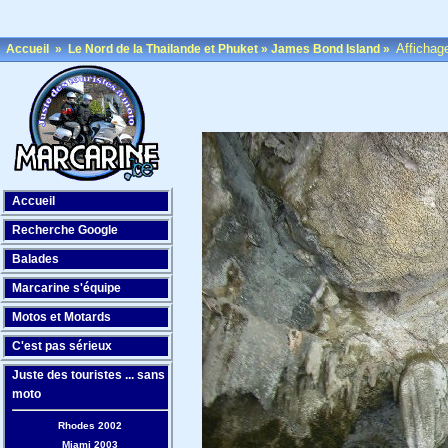
Affichag
Accueil
»
Le Nord de la Thailande et Phuket
»
James Bond Island
»
Accueil
Recherche Google
Balades
Marcarine s'équipe
Motos et Motards
C'est pas sérieux
Juste des touristes ... sans
moto
Rhodes 2002
Miami 2003