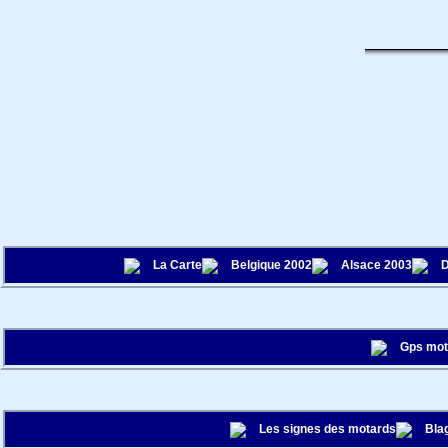
La Carte
Belgique 2002
Alsace 2003
D
Gps mo
Les signes des motards
Bla