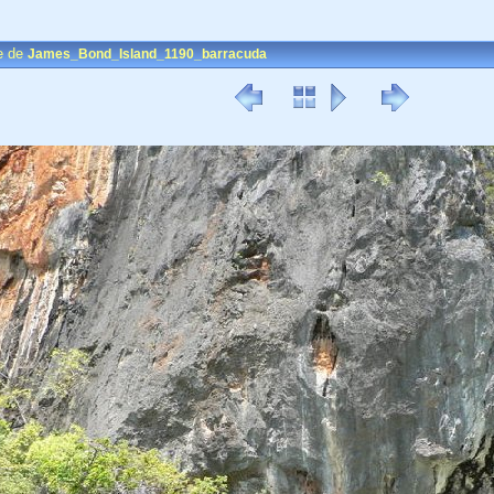
e de
James_Bond_Island_1190_barracuda