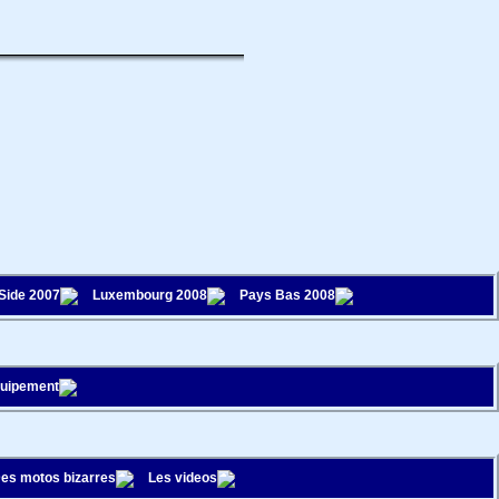
 Side 2007
Luxembourg 2008
Pays Bas 2008
quipement
es motos bizarres
Les videos