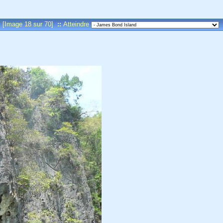
[Image 18 sur 70]
::
Atteindre