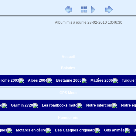
Album mis à jour le 28-02-2010 13:46:30
Accueil
Balades
rome 2003
Alpes 2004
Bretagne 2005
Madère 2006
Turquie
GPS Moto
to
Garmin 2720
Les roadbooks moto
Notre intercom
Notre é
Humour etc
gues
Motards en délire
Des Casques originaux
Gifs animés
D