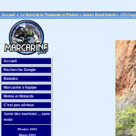
Affichag
Accueil
»
Le Nord de la Thailande et Phuket
»
James Bond Island
»
Accueil
Recherche Google
Balades
Marcarine s'équipe
Motos et Motards
C'est pas sérieux
Juste des touristes ... sans
moto
Rhodes 2002
Miami 2003