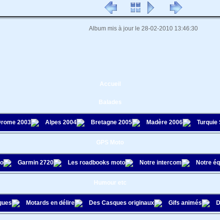
Album mis à jour le 28-02-2010 13:46:30
Accueil
Balades
rome 2003
Alpes 2004
Bretagne 2005
Madère 2006
Turquie
GPS Moto
to
Garmin 2720
Les roadbooks moto
Notre intercom
Notre é
Humour etc
gues
Motards en délire
Des Casques originaux
Gifs animés
D