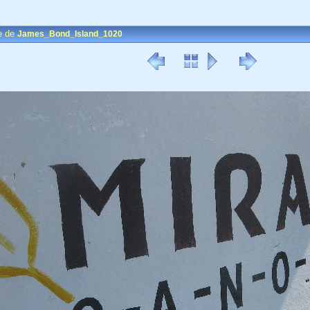
e de
James_Bond_Island_1020