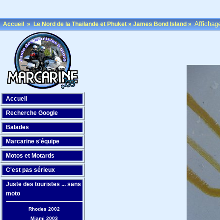
Affichag
Accueil
»
Le Nord de la Thailande et Phuket
»
James Bond Island
»
Accueil
Recherche Google
Balades
Marcarine s'équipe
Motos et Motards
C'est pas sérieux
Juste des touristes ... sans
moto
Rhodes 2002
Miami 2003