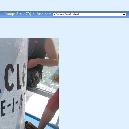
[Image 3 sur 70]
::
Atteindre