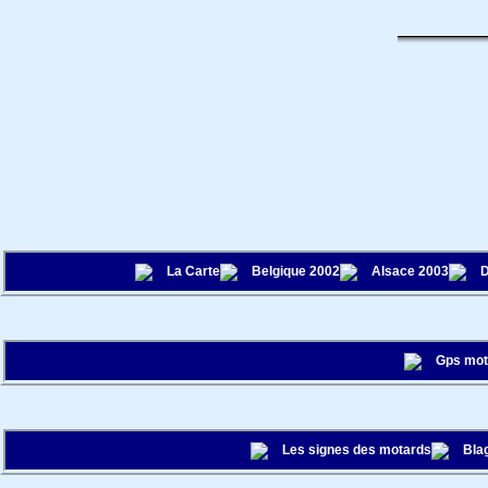
La Carte
Belgique 2002
Alsace 2003
D
Gps mo
Les signes des motards
Bla