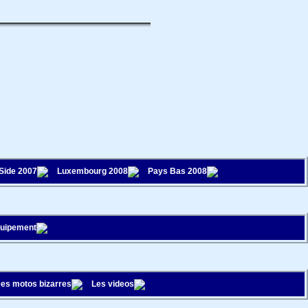
 Side 2007
Luxembourg 2008
Pays Bas 2008
quipement
es motos bizarres
Les videos