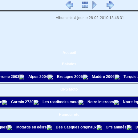
Album mis à jour le 28-02-2010 13:46:31
Accueil
Balades
rome 2003
Alpes 2004
Bretagne 2005
Madère 2006
Turquie
GPS Moto
to
Garmin 2720
Les roadbooks moto
Notre intercom
Notre é
Humour etc
gues
Motards en délire
Des Casques originaux
Gifs animés
D