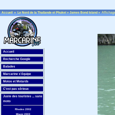
Affichag
Accueil
»
Le Nord de la Thailande et Phuket
»
James Bond Island
»
Accueil
Recherche Google
Balades
Marcarine s'équipe
Motos et Motards
C'est pas sérieux
Juste des touristes ... sans
moto
Rhodes 2002
Miami 2003