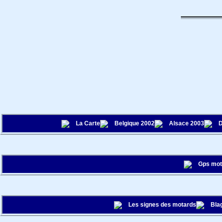
La Carte
Belgique 2002
Alsace 2003
D
Gps mo
Les signes des motards
Bla