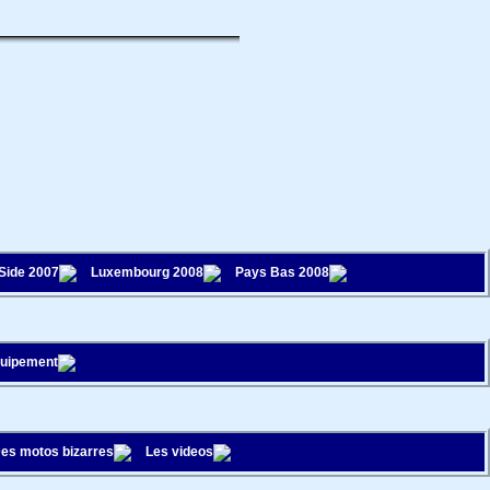
 Side 2007
Luxembourg 2008
Pays Bas 2008
quipement
es motos bizarres
Les videos