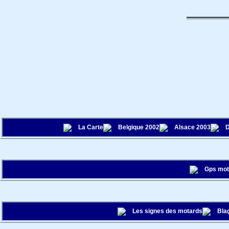
La Carte
Belgique 2002
Alsace 2003
D
Gps mo
Les signes des motards
Bla