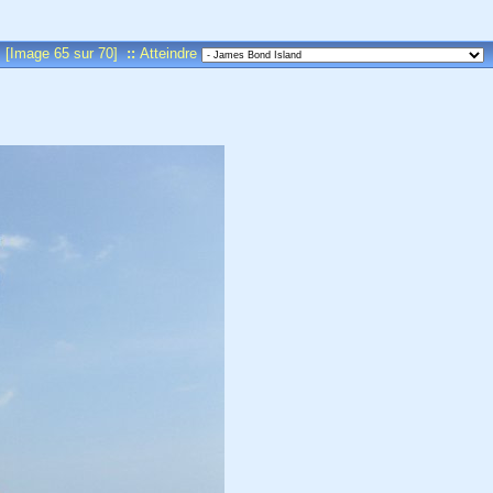
[Image 65 sur 70]
::
Atteindre