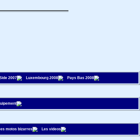
 Side 2007
Luxembourg 2008
Pays Bas 2008
quipement
es motos bizarres
Les videos