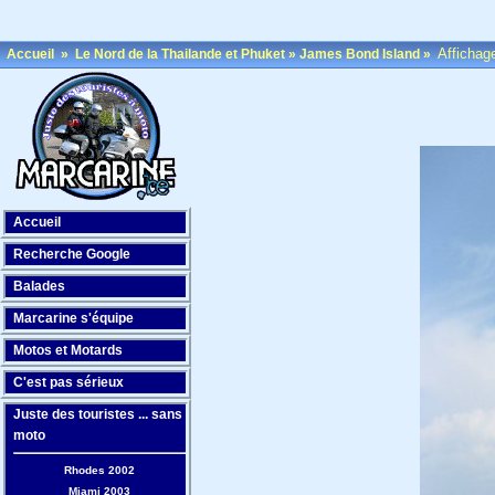
Affichag
Accueil
»
Le Nord de la Thailande et Phuket
»
James Bond Island
»
Accueil
Recherche Google
Balades
Marcarine s'équipe
Motos et Motards
C'est pas sérieux
Juste des touristes ... sans
moto
Rhodes 2002
Miami 2003