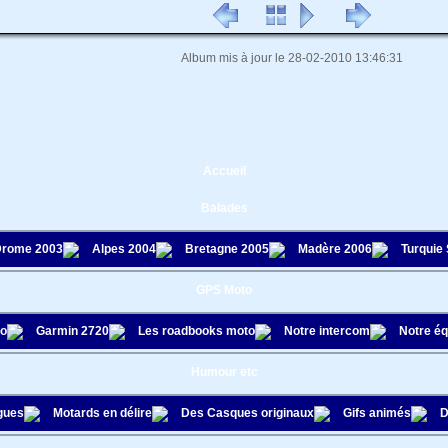
Album mis à jour le 28-02-2010 13:46:31
Accueil
Balades
rome 2003
Alpes 2004
Bretagne 2005
Madère 2006
Turquie
GPS Moto
to
Garmin 2720
Les roadbooks moto
Notre intercom
Notre é
Humour etc
gues
Motards en délire
Des Casques originaux
Gifs animés
D