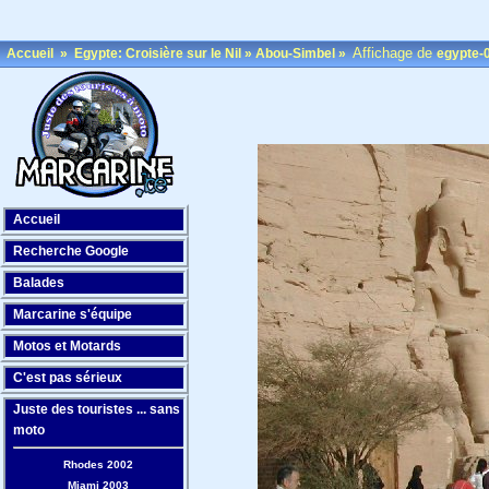
Affichage de
Accueil
»
Egypte: Croisière sur le Nil
»
Abou-Simbel
»
egypte-
Accueil
Recherche Google
Balades
Marcarine s'équipe
Motos et Motards
C'est pas sérieux
Juste des touristes ... sans
moto
Rhodes 2002
Miami 2003